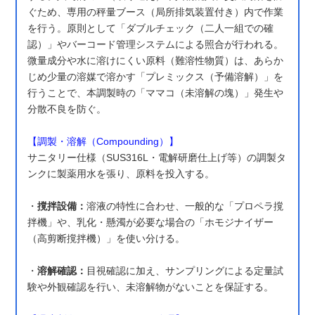
ぐため、専用の秤量ブース（局所排気装置付き）内で作業
を行う。原則として「ダブルチェック（二人一組での確
認）」やバーコード管理システムによる照合が行われる。
微量成分や水に溶けにくい原料（難溶性物質）は、あらか
じめ少量の溶媒で溶かす「プレミックス（予備溶解）」を
行うことで、本調製時の「ママコ（未溶解の塊）」発生や
分散不良を防ぐ。
【調製・溶解（Compounding）】
サニタリー仕様（SUS316L・電解研磨仕上げ等）の調製タ
ンクに製薬用水を張り、原料を投入する。
・
撹拌設備：
溶液の特性に合わせ、一般的な「プロペラ撹
拌機」や、乳化・懸濁が必要な場合の「ホモジナイザー
（高剪断撹拌機）」を使い分ける。
・
溶解確認：
目視確認に加え、サンプリングによる定量試
験や外観確認を行い、未溶解物がないことを保証する。