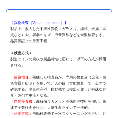
【異物検査（Visual Inspection）】
製品中に混入した不溶性異物（ガラス片、繊維、金属、黒
点など）や、容器のキズ、液量異常などを全数検査する、
品質保証上の重要工程。
＜検査方式＞
製造ラインの規模や製品特性に応じて、以下の方式が採用
される。
・
目視検査：
熟練した検査員が、専用の検査台（黒色・白
色背景と照明）を用いて、人の目（官能検査）で一点ずつ
確認する。少量生産や、自動機では検出が難しい特殊な容
器・製剤で主流となる。
・
自動検査機：
高解像度カメラと画像処理技術を用い、高
速で全数検査を行う。大量生産ラインで一般的。
・
併用方式：
自動検査機で一次スクリーニングを行い、判