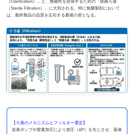
（Clarification）」と、無菌性を担保するための「除菌ろ過
（Sterile Filtration）」に大別される。特に無菌製剤において
は、最終製品の品質を左右する最後の砦となる。
【ろ過のメカニズムとフィルター選定】
送液ポンプや窒素加圧により差圧（ΔP）を生じさせ、薬液