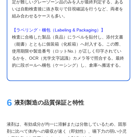
定が難しいグレーゾーン品のみを人が最終判定する、ある
いは自動検査後に抜き取りで目視確認を行うなど、両者を
組み合わせるケースも多い。
【ラベリング・梱包（Labeling & Packaging）】
検査に合格した製品（良品）にラベルを貼付し、添付文書
（能書）とともに個装箱（化粧箱）へ封入する。この際、
使用期限や製造番号（ロットNo.）が正しく印字されてい
るかを、OCR（光学文字認識）カメラ等で照合する。最終
的に段ボールへ梱包（ケーシング）し、倉庫へ搬送する。
液剤製造の品質保証と特性
液剤は、有効成分が均一に溶解または分散しているため、固形
剤に比べて体内への吸収が速く（即効性）、嚥下力の弱い小児