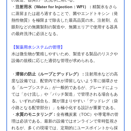
の製造、器具の一次洗浄に用いる。
・
注射用水（Water for Injection：WFI）：
精製水をさら
に蒸留または超ろ過することで、菌やエンドトキシン（発
熱性物質）を極限まで除去した最高品質の水。注射剤、点
眼剤などの無菌製剤の製造や、無菌エリアで使用する器具
の最終洗浄に必須となる。
【製薬用水システムの管理】
水は微生物が繁殖しやすいため、製造する製品のリスクや
設備の規模に応じた適切な管理が求められる。
・
滞留の防止（ループとデッドレグ）：
注射用水などの高
度な設備では、配管内で水が滞留しないよう常に循環させ
る「ループシステム」が一般的であるが、グレードによっ
ては「かけ流し」や「バッチ製造」で管理される場合もあ
る。いずれの場合も、菌が溜まりやすい「デッドレグ（袋
小路となる配管部分）」を極小化する設計が重要である。
・
水質のモニタリング：
全有機炭素（TOC）や導電率の管
理は必須である。最新の設備ではオンラインで常時監視さ
れるが、多くの現場では、定期的にユースポイントから採