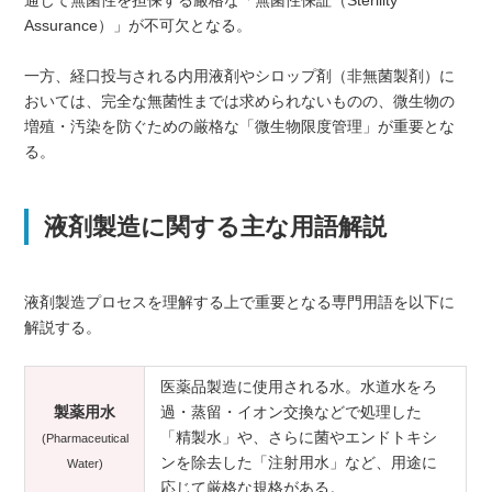
Assurance）」が不可欠となる。
一方、経口投与される内用液剤やシロップ剤（非無菌製剤）に
おいては、完全な無菌性までは求められないものの、微生物の
増殖・汚染を防ぐための厳格な「微生物限度管理」が重要とな
る。
液剤製造に関する主な用語解説
液剤製造プロセスを理解する上で重要となる専門用語を以下に
解説する。
医薬品製造に使用される水。水道水をろ
製薬用水
過・蒸留・イオン交換などで処理した
「精製水」や、さらに菌やエンドトキシ
(Pharmaceutical
ンを除去した「注射用水」など、用途に
Water)
応じて厳格な規格がある。