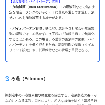
【温度制御とバイオバーデン管理】
・
加熱滅菌（Bulk Sterilization）：
内用液剤などで熱に安
定な場合、タンクのジャケットに蒸気を通して加温し、液
そのものを加熱殺菌する場合がある。
・
バイオバーデン管理：
熱に弱い成分を含む場合や無菌製
剤の調製では、加熱せずに次工程の「除菌ろ過」で無菌化
することがある。この場合、ろ過前の薬液中の菌数（バイ
オバーデン）を低く抑えるため、調製時間の制限（タイム
リミット設定）や、低温維持などの管理が重要となる。
ろ過（Filtration）
調製液中の不溶性異物や微生物を除去する、液剤製造の要（か
なめ）となる工程。目的により、粗大な異物を除く「清澄ろ過